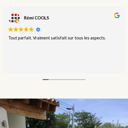
GwM Office
🏊🔝 Lagoon Distribution Corporation est une entreprise
hautement professionnelle et compétente dans le domaine
de la construction d'étangs écologiques. Avec vos bassins,
vous faites de nos rêves une réalité. 😀👏👏