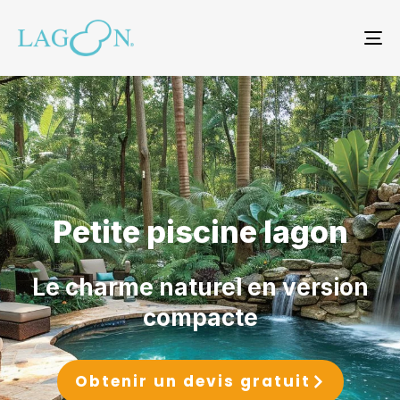
TO
NA
Petite piscine lagon
Le charme naturel en version
compacte
Obtenir un devis gratuit