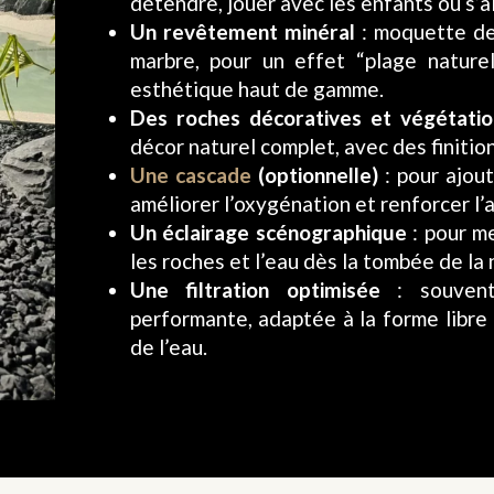
détendre, jouer avec les enfants ou s’al
Un revêtement minéral
: moquette de 
marbre, pour un effet “plage nature
esthétique haut de gamme.
Des roches décoratives et végétatio
décor naturel complet, avec des finition
Une cascade
(optionnelle)
: pour ajout
améliorer l’oxygénation et renforcer l’
Un éclairage scénographique
: pour me
les roches et l’eau dès la tombée de la n
Une filtration optimisée
: souvent 
performante, adaptée à la forme libre e
de l’eau.