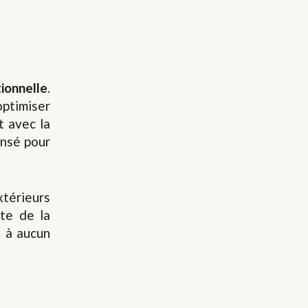
tionnelle
.
optimiser
t avec la
ensé pour
xtérieurs
te de la
e à aucun