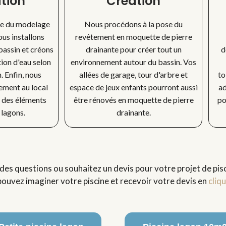
ation
Création
pe du modelage
Nous procédons à la pose du
ous installons
revêtement en moquette de pierre
bassin et créons
drainante pour créer tout un
d
tion d'eau selon
environnement autour du bassin. Vos
 Enfin, nous
allées de garage, tour d'arbre et
to
ement au local
espace de jeux enfants pourront aussi
ad
 des éléments
être rénovés en moquette de pierre
po
 lagons.
drainante.
des questions ou souhaitez un devis pour votre projet de pisc
ouvez imaginer votre piscine et recevoir votre devis en
cliqu