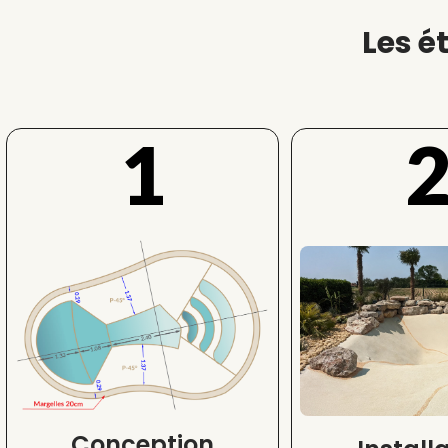
Les é
1
Conception